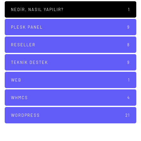
NEDIR, NASIL YAPILIR?
1
PLESK PANEL
9
RESELLER
8
TEKNIK DESTEK
9
WEB
1
WHMCS
4
WORDPRESS
21