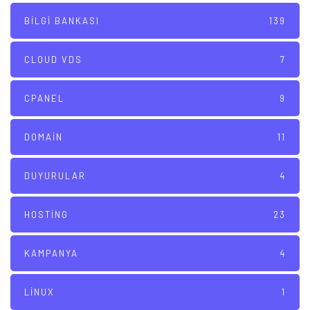
BILGI BANKASI
139
CLOUD VDS
7
CPANEL
9
DOMAIN
11
DUYURULAR
4
HOSTING
23
KAMPANYA
4
LINUX
1