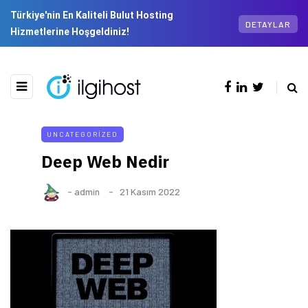
Türkiye'nin En Kaliteli Bulut Hosting
DETAYLAR
Hizmetlerine Hoşgeldiniz!
UNCATEGORIZED
Deep Web Nedir
-
admin
21 Kasım 2022