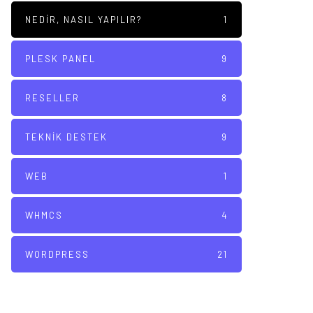
NEDIR, NASIL YAPILIR?
1
PLESK PANEL
9
RESELLER
8
TEKNIK DESTEK
9
WEB
1
WHMCS
4
WORDPRESS
21