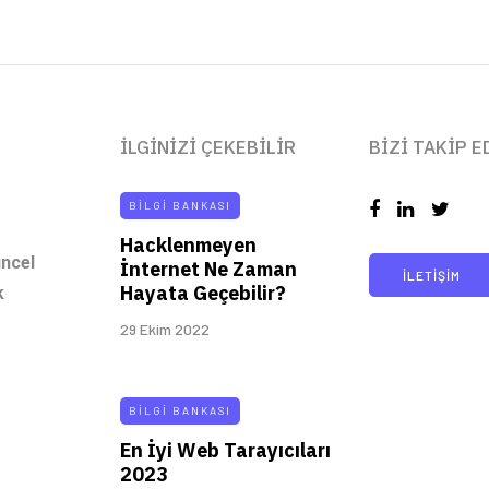
İLGINIZI ÇEKEBILIR
BIZI TAKIP E
BILGI BANKASI
Hacklenmeyen
üncel
İnternet Ne Zaman
İLETIŞIM
Hayata Geçebilir?
k
29 Ekim 2022
BILGI BANKASI
En İyi Web Tarayıcıları
2023