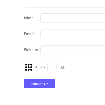
İsim
*
Email
*
Website
+
8
=