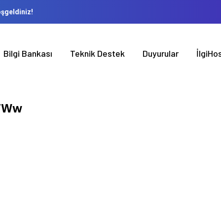
oşgeldiniz!
Bilgi Bankası
Teknik Destek
Duyurular
İlgiH
iTWw