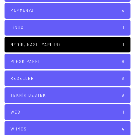
KAMPANYA
4
LINUX
1
NEDIR, NASIL YAPILIR?
1
PLESK PANEL
9
RESELLER
8
TEKNIK DESTEK
9
WEB
1
WHMCS
4