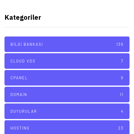
Kategoriler
BILGI BANKASI
139
CLOUD VDS
7
CPANEL
9
DOMAIN
11
DUYURULAR
4
HOSTING
23