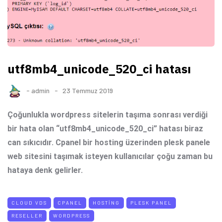
utf8mb4_unicode_520_ci hatası
-
admin
23 Temmuz 2019
Çoğunlukla wordpress sitelerin taşıma sonrası verdiği
bir hata olan “utf8mb4_unicode_520_ci” hatası biraz
can sıkıcıdır. Cpanel bir hosting üzerinden plesk panele
web sitesini taşımak isteyen kullanıcılar çoğu zaman bu
hataya denk gelirler.
CLOUD VDS
CPANEL
HOSTING
PLESK PANEL
RESELLER
WORDPRESS