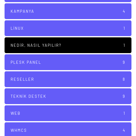
KAMPANYA
4
LINUX
1
NEDIR, NASIL YAPILIR?
1
PLESK PANEL
9
RESELLER
8
TEKNIK DESTEK
9
WEB
1
WHMCS
4