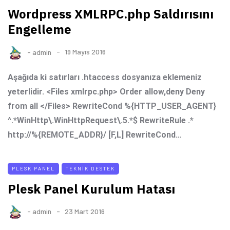
Wordpress XMLRPC.php Saldırısını
Engelleme
-
admin
19 Mayıs 2016
Aşağıda ki satırları .htaccess dosyanıza eklemeniz
yeterlidir. <Files xmlrpc.php> Order allow,deny Deny
from all </Files> RewriteCond %{HTTP_USER_AGENT}
^.*WinHttp\.WinHttpRequest\.5.*$ RewriteRule .*
http://%{REMOTE_ADDR}/ [F,L] RewriteCond…
PLESK PANEL
TEKNIK DESTEK
Plesk Panel Kurulum Hatası
-
admin
23 Mart 2016