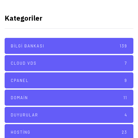
Kategoriler
BILGI BANKASI
139
CLOUD VDS
7
CPANEL
9
DOMAIN
11
DUYURULAR
4
HOSTING
23