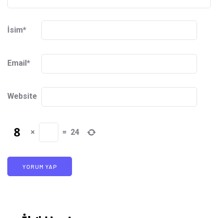
İsim
*
Email
*
Website
×
=
24