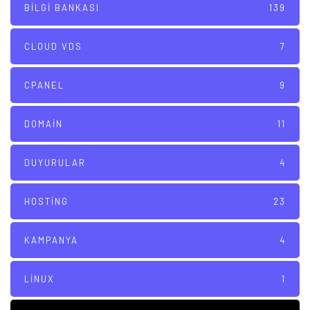
BILGI BANKASI
139
CLOUD VDS
7
CPANEL
9
DOMAIN
11
DUYURULAR
4
HOSTING
23
KAMPANYA
4
LINUX
1