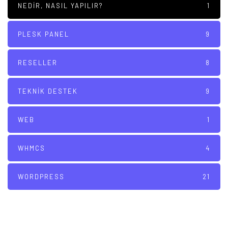
NEDIR, NASIL YAPILIR?
1
PLESK PANEL
9
RESELLER
8
TEKNIK DESTEK
9
WEB
1
WHMCS
4
WORDPRESS
21