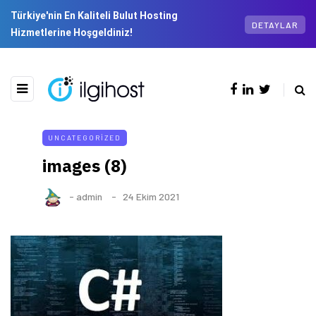
Türkiye'nin En Kaliteli Bulut Hosting
DETAYLAR
Hizmetlerine Hoşgeldiniz!
UNCATEGORIZED
images (8)
-
admin
24 Ekim 2021