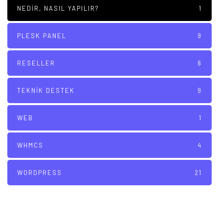
NEDIR, NASIL YAPILIR?
1
PLESK PANEL
9
RESELLER
8
TEKNIK DESTEK
9
WEB
1
WHMCS
4
WORDPRESS
21