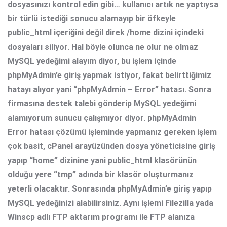
dosyasınızı kontrol edin gibi… kullanıcı artık ne yaptıysa
bir türlü istediği sonucu alamayıp bir öfkeyle
public_html içeriğini değil direk /home dizini içindeki
dosyaları siliyor. Hal böyle olunca ne olur ne olmaz
MySQL yedeğimi alayım diyor, bu işlem içinde
phpMyAdmin’e giriş yapmak istiyor, fakat belirttiğimiz
hatayı alıyor yani “phpMyAdmin – Error” hatası. Sonra
firmasına destek talebi gönderip MySQL yedeğimi
alamıyorum sunucu çalışmıyor diyor. phpMyAdmin
Error hatası çözümü işleminde yapmanız gereken işlem
çok basit, cPanel arayüzünden dosya yöneticisine giriş
yapıp “home” dizinine yani public_html klasörünün
olduğu yere “tmp” adında bir klasör oluşturmanız
yeterli olacaktır. Sonrasında phpMyAdmin’e giriş yapıp
MySQL yedeğinizi alabilirsiniz. Aynı işlemi Filezilla yada
Winscp adlı FTP aktarım programı ile FTP alanıza