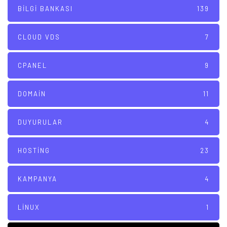
BILGI BANKASI
139
CLOUD VDS
7
CPANEL
9
DOMAIN
11
DUYURULAR
4
HOSTING
23
KAMPANYA
4
LINUX
1