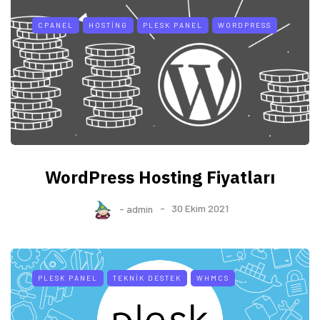
CPANEL
HOSTING
PLESK PANEL
WORDPRESS
WordPress Hosting Fiyatları
-
admin
30 Ekim 2021
PLESK PANEL
TEKNIK DESTEK
WHMCS