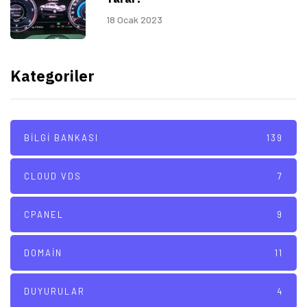
18 Ocak 2023
Kategoriler
BILGI BANKASI
139
CLOUD VDS
7
CPANEL
9
DOMAIN
11
DUYURULAR
4