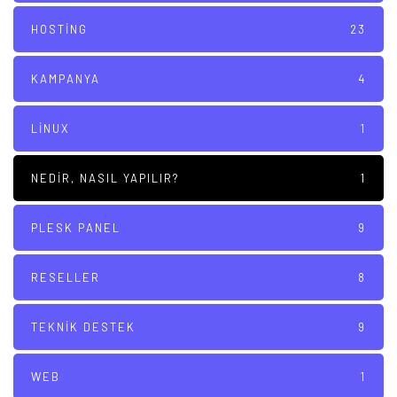
HOSTING
23
KAMPANYA
4
LINUX
1
NEDIR, NASIL YAPILIR?
1
PLESK PANEL
9
RESELLER
8
TEKNIK DESTEK
9
WEB
1