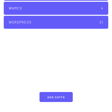
WHMCS
4
WORDPRESS
21
İLGI HOST
yeni bir deneyim yaşayın!
ANA SAYFA