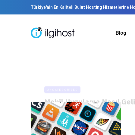
Türkiye'nin En Kaliteli Bulut Hosting Hizmetlerine H
Blog
UNCATEGORIZED
Mobil Uygulama Nasıl Geliş
-
admin
18 Kasım 2022