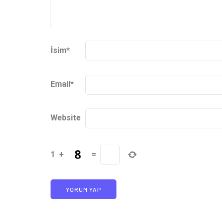
İsim
*
Email
*
Website
1
+
=