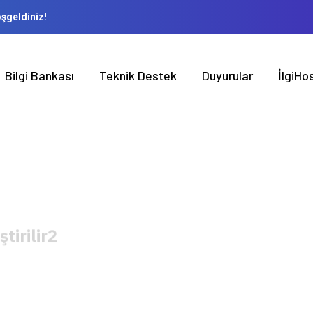
oşgeldiniz!
Bilgi Bankası
Teknik Destek
Duyurular
İlgiH
tirilir2