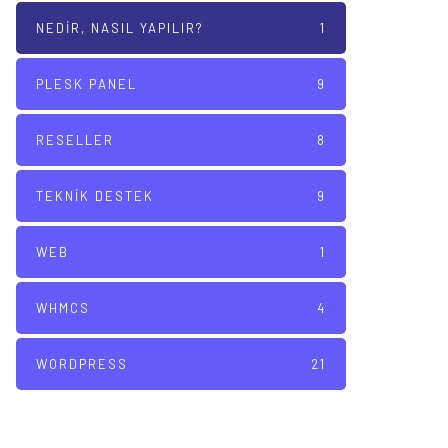
NEDIR, NASIL YAPILIR?
1
PLESK PANEL
9
RESELLER
8
TEKNIK DESTEK
9
WEB
1
WHMCS
4
WORDPRESS
21