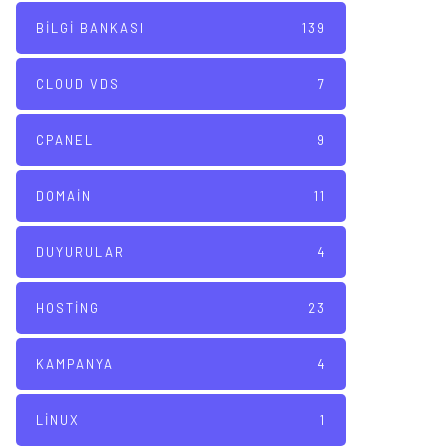
BILGI BANKASI
139
CLOUD VDS
7
CPANEL
9
DOMAIN
11
DUYURULAR
4
HOSTING
23
KAMPANYA
4
LINUX
1