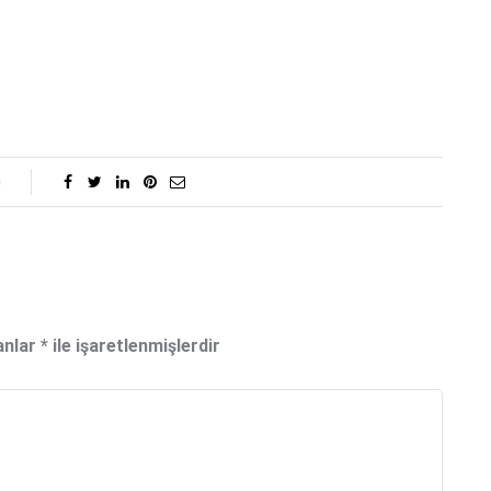
0
anlar
*
ile işaretlenmişlerdir