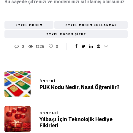
Bu sayede şifrenizi ve modeminizi sıfırlamış olursunuz.
ZYXEL MODEM
ZYXEL MODEM KULLANMAK
ZYXEL MODEM ŞIFRE
0
1325
0
ÖNCEKI
PUK Kodu Nedir, Nasıl Öğrenilir?
SONRAKI
Yılbaşı İçin Teknolojik Hediye
Fikirleri