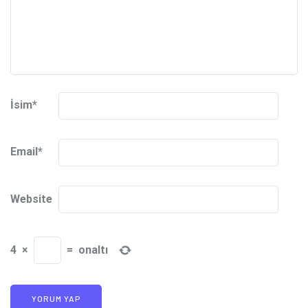
İsim
*
Email
*
Website
4
×
=
onaltı