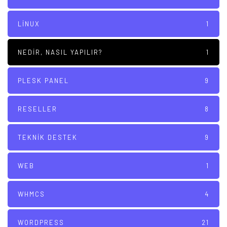
LINUX
1
NEDIR, NASIL YAPILIR?
1
PLESK PANEL
9
RESELLER
8
TEKNIK DESTEK
9
WEB
1
WHMCS
4
WORDPRESS
21