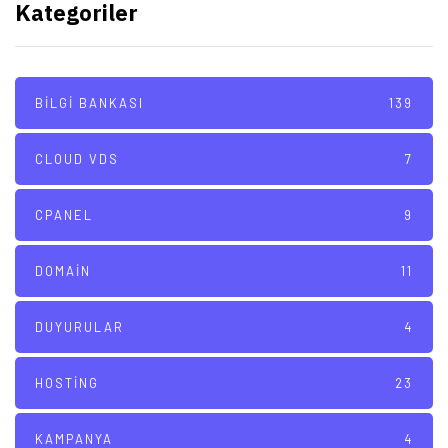
Kategoriler
BILGI BANKASI
139
CLOUD VDS
7
CPANEL
9
DOMAIN
11
DUYURULAR
4
HOSTING
23
KAMPANYA
4