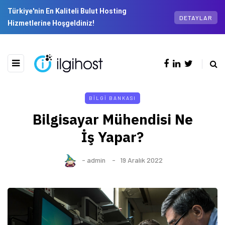
Türkiye'nin En Kaliteli Bulut Hosting
DETAYLAR
Hizmetlerine Hoşgeldiniz!
BILGI BANKASI
Bilgisayar Mühendisi Ne
İş Yapar?
-
admin
19 Aralık 2022