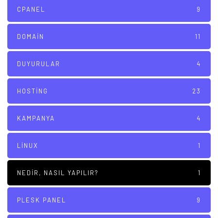
CPANEL
9
DOMAIN
11
DUYURULAR
4
HOSTING
23
KAMPANYA
4
LINUX
1
NEDIR, NASIL YAPILIR?
1
PLESK PANEL
9