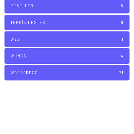
RESELLER
8
TEKNIK DESTEK
9
WEB
1
WHMCS
4
WORDPRESS
21
İLGI HOST