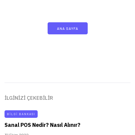
yeni bir deneyim yaşayın!
ANA SAYFA
İLGINIZI ÇEKEBILIR
BILGI BANKASI
Sanal POS Nedir? Nasıl Alınır?
31 Ekim 2022