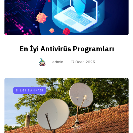
En İyi Antivirüs Programları
-
admin
17 Ocak 2023
BILGI BANKASI